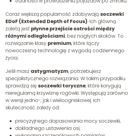
trudności w prowadzeniu pojazdów po zmroku.
Coraz większą popularność zdobywają
soczewki
EDoF (Extended Depth of Focus)
. Ich główną
zaletą jest
płynne przejście ostrości między
różnymi odległościami
, bez nagłych skoków. To
rozwiązanie klasy
premium
, które łączy
nowoczesną technologię z wygodą codziennego
życia.
Jeśli masz
astygmatyzm
, potrzebujesz
specjalistycznego rozwiązania. W takim przypadku
sprawdzą się
soczewki toryczne
, które korygują
nieregularną krzywiznę rogówki. Występują zarówno
w wersji jedno-, jak i wieloogniskowej. Ich
skuteczność zależy od:
precyzyjnego dopasowania mocy soczewki,
dokładnego ustawienia osi,
wykonania szczegółowych pomiarów