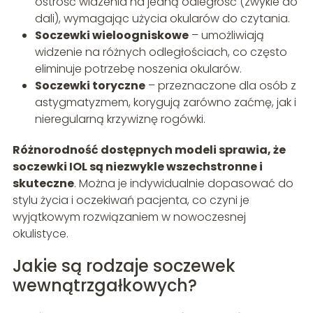
ostrość widzenia na jedną odległość (zwykle do
dali), wymagając użycia okularów do czytania.
Soczewki wieloogniskowe
– umożliwiają
widzenie na różnych odległościach, co często
eliminuje potrzebę noszenia okularów.
Soczewki toryczne
– przeznaczone dla osób z
astygmatyzmem, korygują zarówno zaćmę, jak i
nieregularną krzywiznę rogówki.
Różnorodność dostępnych modeli sprawia, że
soczewki IOL są niezwykle wszechstronne i
skuteczne
. Można je indywidualnie dopasować do
stylu życia i oczekiwań pacjenta, co czyni je
wyjątkowym rozwiązaniem w nowoczesnej
okulistyce.
Jakie są rodzaje soczewek
wewnątrzgałkowych?