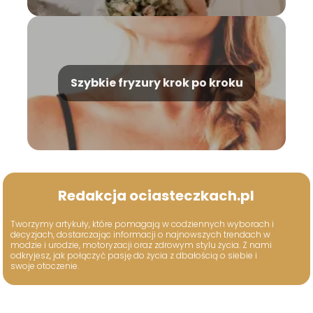
Szybkie fryzury krok po kroku
Redakcja ociasteczkach.pl
Tworzymy artykuły, które pomagają w codziennych wyborach i
decyzjach, dostarczając informacji o najnowszych trendach w
modzie i urodzie, motoryzacji oraz zdrowym stylu życia. Z nami
odkryjesz, jak połączyć pasję do życia z dbałością o siebie i
swoje otoczenie.