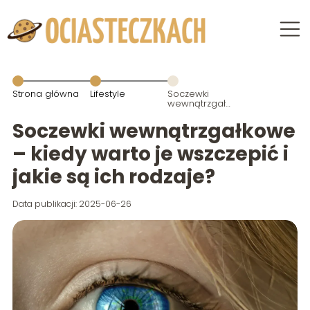
Strona główna
Lifestyle
Soczewki
wewnątrzgałkowe
– kiedy warto
je wszczepić i
Soczewki wewnątrzgałkowe
jakie są ich
rodzaje?
– kiedy warto je wszczepić i
jakie są ich rodzaje?
Data publikacji: 2025-06-26