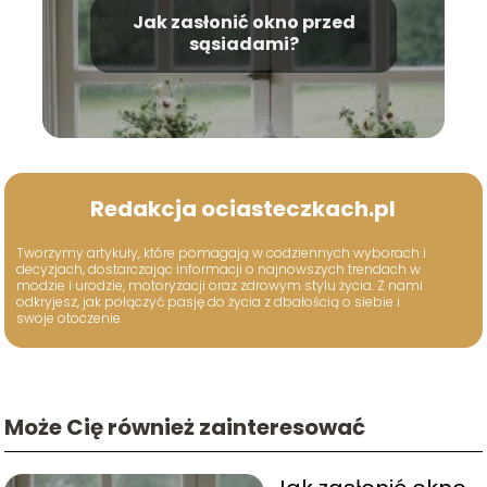
Jak zasłonić okno przed
sąsiadami?
Redakcja ociasteczkach.pl
Tworzymy artykuły, które pomagają w codziennych wyborach i
decyzjach, dostarczając informacji o najnowszych trendach w
modzie i urodzie, motoryzacji oraz zdrowym stylu życia. Z nami
odkryjesz, jak połączyć pasję do życia z dbałością o siebie i
swoje otoczenie.
Może Cię również zainteresować